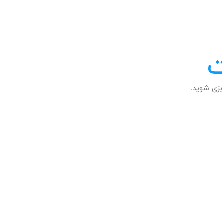
ت
زی شوید.