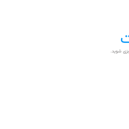
ت
زی شوید.