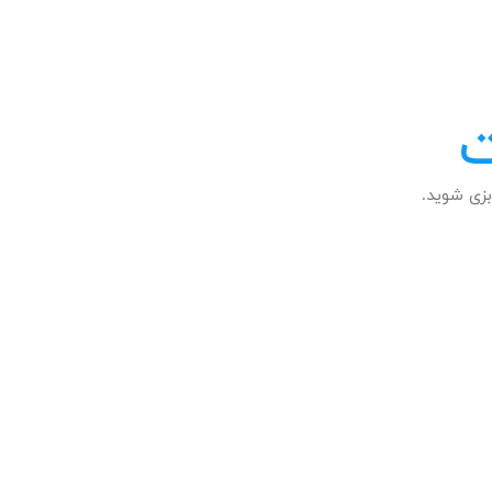
ت
زی شوید.