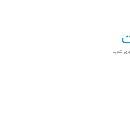
ت
زی شوید.